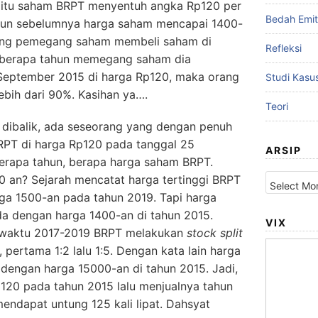
i itu saham BRPT menyentuh angka Rp120 per
Bedah Emi
hun sebelumnya harga saham mencapai 1400-
rang pemegang saham membeli saham di
Refleksi
beberapa tahun memegang saham dia
September 2015 di harga Rp120, maka orang
Studi Kasu
ebih dari 90%. Kasihan ya….
Teori
 dibalik, ada seseorang yang dengan penuh
PT di harga Rp120 pada tanggal 25
ARSIP
erapa tahun, berapa harga saham BRPT.
Arsip
 an? Sejarah mencatat harga tertinggi BRPT
rga 1500-an pada tahun 2019. Tapi harga
da dengan harga 1400-an di tahun 2015.
VIX
 waktu 2017-2019 BRPT melakukan
stock split
, pertama 1:2 lalu 1:5. Dengan kata lain harga
dengan harga 15000-an di tahun 2015. Jadi,
120 pada tahun 2015 lalu menjualnya tahun
endapat untung 125 kali lipat. Dahsyat