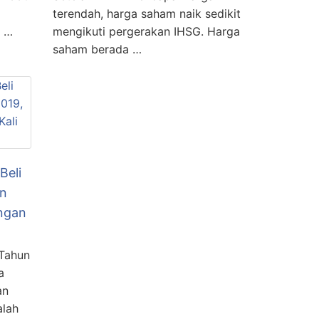
terendah, harga saham naik sedikit
a …
mengikuti pergerakan IHSG. Harga
saham berada …
Beli
un
ngan
 Tahun
a
an
alah