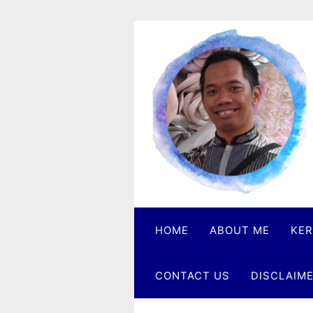
Skip
to
content
Heri
Danu
Praktisi
Crisis
Investing
HOME
ABOUT ME
KER
CONTACT US
DISCLAIM