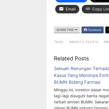
Email
Copy Lin
SHARE THIS
Facebook
TAGS:
#BARITO PACIFIC
#B
Related Posts
Sebuah Renungan Terhad
Kasus Yang Menimpa Emit
BUMN Bidang Farmasi
Minggu ini, investor pasar mo
lagi-lagi disuguhi berita negat
terkait emiten BUMN. Sekara
giliran BUMN industri farmasi