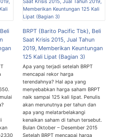
Beli
BRPT (Barito Pacific Tbk), Beli
un
Saat Krisis 2015, Jual Tahun
ngan
2019, Memberikan Keuntungan
125 Kali Lipat (Bagian 3)
PT
Apa yang terjadi setelah BRPT
a
mencapai rekor harga
terendahnya? Hal apa yang
650.
menyebabkan harga saham BRPT
mulai
naik sampai 125 kali lipat. Penulis
a?
akan merunutnya per tahun dan
apa yang melatarbelakangi
i
kenaikan saham di tahun tersebut.
pkan
Bulan Oktober – Desember 2015
p2330
Setelah BRPT mencapai harga