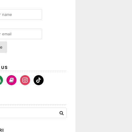
 US
a-
book
instagram
tiktok
rt
RI