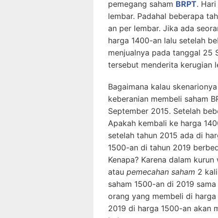
pemegang saham
BRPT
. Har
lembar. Padahal beberapa ta
an per lembar. Jika ada seo
harga 1400-an lalu setelah 
menjualnya pada tanggal 25 
tersebut menderita kerugian l
Bagaimana kalau skenarionya
keberanian membeli saham BR
September 2015. Setelah beb
Apakah kembali ke harga 1400
setelah tahun 2015 ada di ha
1500-an di tahun 2019 berbe
Kenapa? Karena dalam kurun
atau
pemecahan saham
2 kali
saham 1500-an di 2019 sama 
orang yang membeli di harga 
2019 di harga 1500-an akan m