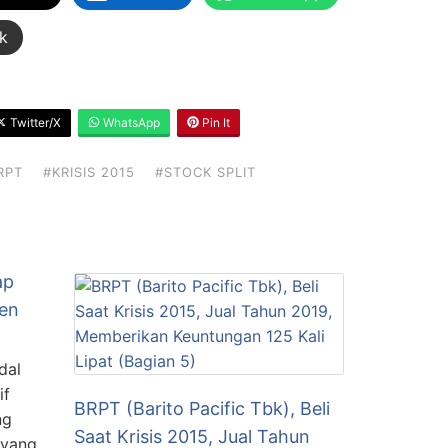
k
Twitter/X
WhatsApp
Pin It
RPT
#KRISIS 2015
#STOCK SPLIT
ap
en
dal
if
BRPT (Barito Pacific Tbk), Beli
ng
Saat Krisis 2015, Jual Tahun
 yang