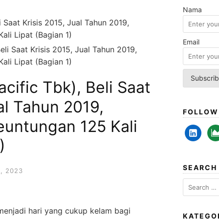
Nama
i Saat Krisis 2015, Jual Tahun 2019,
li Lipat (Bagian 1)
Email
cific Tbk), Beli Saat
ual Tahun 2019,
FOLLOW
untungan 125 Kali
linkedin-
are
alt
cha
)
SEARCH
, 2023
Search
for:
enjadi hari yang cukup kelam bagi
KATEGO