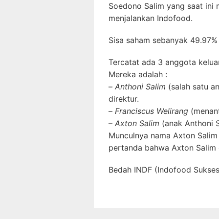
Soedono Salim yang saat ini
menjalankan Indofood.
Sisa saham sebanyak 49.97% di
Tercatat ada 3 anggota kelua
Mereka adalah :
–
Anthoni Salim
(salah satu a
direktur.
–
Franciscus Welirang
(menant
–
Axton Salim
(anak Anthoni S
Munculnya nama Axton Salim di
pertanda bahwa Axton Salim d
Bedah INDF (Indofood Sukse