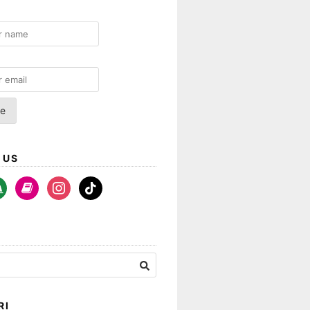
 US
a-
book
instagram
tiktok
rt
RI