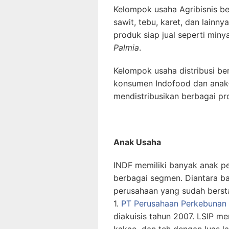
Kelompok usaha Agribisnis be
sawit, tebu, karet, dan lainn
produk siap jual seperti min
Palmia
.
Kelompok usaha distribusi b
konsumen Indofood dan anak-a
mendistribusikan berbagai pro
Anak Usaha
INDF memiliki banyak anak pe
berbagai segmen. Diantara b
perusahaan yang sudah bersta
1.
PT Perusahaan Perkebunan 
diakuisis tahun 2007. LSIP me
kakao, dan teh dengan luas la