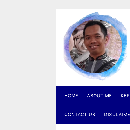
Skip
to
content
Heri
Danu
Praktisi
Crisis
Investing
HOME
ABOUT ME
KER
CONTACT US
DISCLAIM