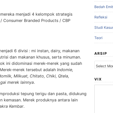
Bedah Emi
ereka menjadi 4 kelompok strategis
Refleksi
 / Consumer Branded Products / CBP
Studi Kasu
Teori
jadi 6 divisi : mi instan, dairy, makanan
ARSIP
trisi dan makanan khusus, serta minuman.
Arsip
k ini didominasi merek-merek yang sudah
 Merek-merek tersebut adalah
Indomie,
omilk, Milkuat, Chitato, Chiki, Qtela,
VIX
agai merek lainnya
.
produksi tepung terigu dan pasta, didukung
an kemasan. Merek produknya antara lain
Cakra Kembar
.