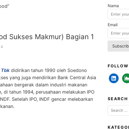
ood”
Nama
Email
od Sukses Makmur) Bagian 1
24
FOLLOW
 Tbk
didirikan tahun 1990 oleh Soedono
linkedin-
are
ses yang juga mendirikan Bank Central Asia
alt
cha
sahaan bergerak dalam industri makanan
, di tahun 1994, perusahaan melakukan IPO
INDF. Setelah IPO, INDF gencar melebarkan
SEARCH
akanan.
Search
for:
KATEGO