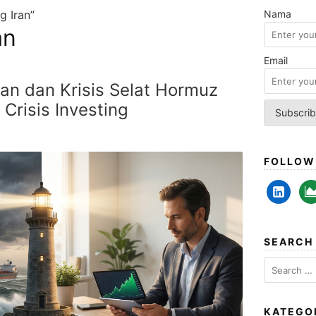
g Iran”
Nama
an
Email
an dan Krisis Selat Hormuz
Crisis Investing
FOLLOW
linkedin-
are
alt
cha
SEARCH
Search
for:
KATEGO