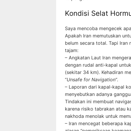
Kondisi Selat Hormu
Saya mencoba mengecek apa ya
Apakah Iran memutuskan unt
belum secara total. Tapi Ira
tajam:
– Angkatan Laut Iran mengera
dengan rudal anti-kapal untuk 
(sekitar 34 km). Kehadiran m
“
Unsafe for Navigation
“.
– Laporan dari kapal-kapal k
menyebutkan adanya gangguan 
Tindakan ini membuat navigas
karena risiko tabrakan atau 
nakhoda menolak untuk memas
– Iran mencegat beberapa ka
alasan “pemeriksaan keamana