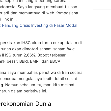
a seperti ini sangat penting karena
donesia. Saya langsung membuat tulisan
terjadi dan memuatnya di web Kompasiana.
ink ini :
t Pandang Crisis Investing di Pasar Modal
mperkirakan IHSG akan turun cukup dalam di
nurunan akan dimotori saham-saham
blue
nin IHSG turun 2,66%. Bobot terbesar
ank besar: BBRI, BMRI, dan BBCA.
iana saya membahas peristiwa di Iran secara
 mencoba mengulasnya lebih detail sesuai
ng
. Namun sebelum itu, mari kita melihat
ruh dalam peristiwa ini.
erekonomian Dunia