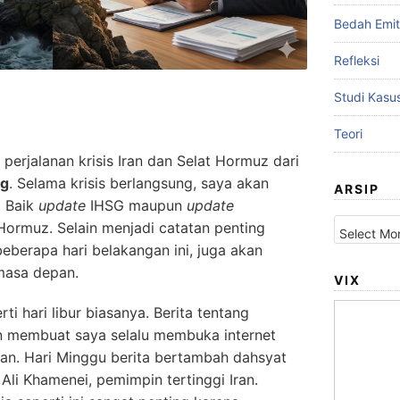
Bedah Emi
Refleksi
Studi Kasu
Teori
perjalanan krisis Iran dan Selat Hormuz dari
ng
. Selama krisis berlangsung, saya akan
ARSIP
. Baik
update
IHSG maupun
update
Arsip
ormuz. Selain menjadi catatan penting
eberapa hari belakangan ini, juga akan
masa depan.
VIX
ti hari libur biasanya. Berita tentang
an membuat saya selalu membuka internet
n. Hari Minggu berita bertambah dahsyat
i Khamenei, pemimpin tertinggi Iran.