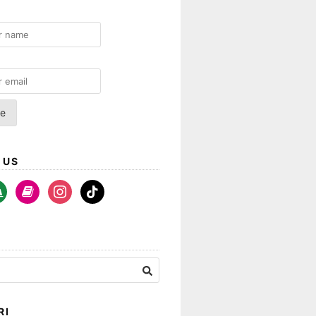
 US
a-
book
instagram
tiktok
rt
RI