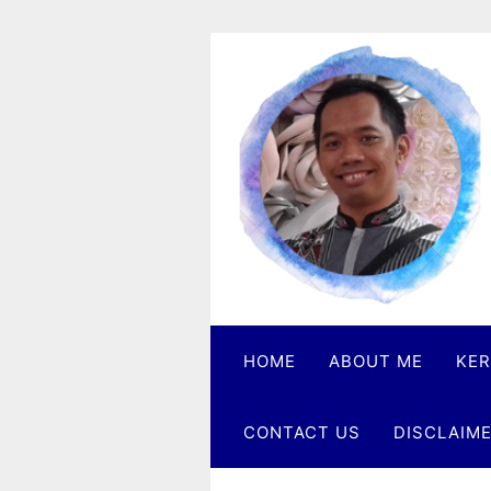
Skip
to
content
Heri
Danu
Praktisi
Crisis
Investing
HOME
ABOUT ME
KER
CONTACT US
DISCLAIM