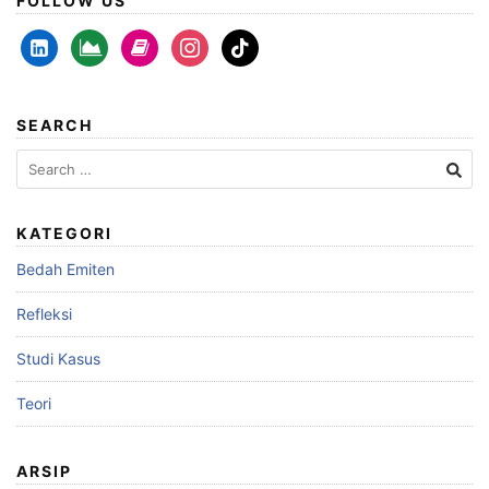
FOLLOW US
linkedin-
area-
book
instagram
tiktok
alt
chart
SEARCH
Search
for:
KATEGORI
Bedah Emiten
Refleksi
Studi Kasus
Teori
ARSIP