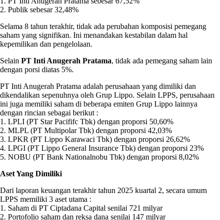
1. PT Inti Anugerah Pratama sebesar 67,52%
2. Publik sebesar 32,48%
Selama 8 tahun terakhir, tidak ada perubahan komposisi pemegang
saham yang signifikan. Ini menandakan kestabilan dalam hal
kepemilikan dan pengelolaan.
Selain
PT Inti Anugerah Pratama
, tidak ada pemegang saham lain
dengan porsi diatas 5%.
PT Inti Anugerah Pratama adalah perusahaan yang dimiliki dan
dikendalikan sepenuhnya oleh Grup Lippo. Selain LPPS, perusahaan
ini juga memiliki saham di beberapa emiten Grup Lippo lainnya
dengan rincian sebagai berikut :
1. LPLI (PT Star Pacififc Tbk) dengan proporsi 50,60%
2. MLPL (PT Multipolar Tbk) dengan proporsi 42,03%
3. LPKR (PT Lippo Karawaci Tbk) dengan proporsi 26,62%
4. LPGI (PT Lippo General Insurance Tbk) dengan proporsi 23%
5. NOBU (PT Bank Nationalnobu Tbk) dengan proporsi 8,02%
Aset Yang Dimiliki
Dari laporan keuangan terakhir tahun 2025 kuartal 2, secara umum
LPPS memiliki 3 aset utama :
1. Saham di PT Ciptadana Capital senilai 721 milyar
2. Portofolio saham dan reksa dana senilai 147 milyar