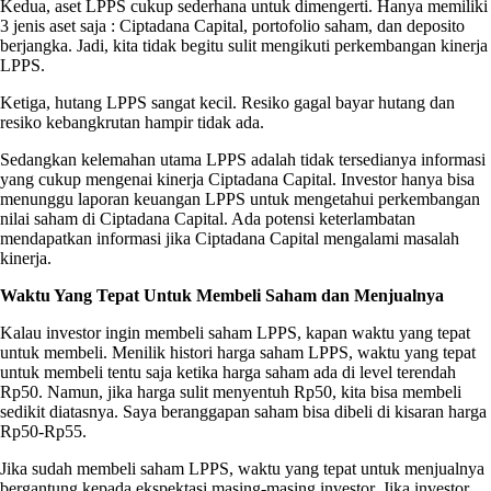
Kedua, aset LPPS cukup sederhana untuk dimengerti. Hanya memiliki
3 jenis aset saja : Ciptadana Capital, portofolio saham, dan deposito
berjangka. Jadi, kita tidak begitu sulit mengikuti perkembangan kinerja
LPPS.
Ketiga, hutang LPPS sangat kecil. Resiko gagal bayar hutang dan
resiko kebangkrutan hampir tidak ada.
Sedangkan kelemahan utama LPPS adalah tidak tersedianya informasi
yang cukup mengenai kinerja Ciptadana Capital. Investor hanya bisa
menunggu laporan keuangan LPPS untuk mengetahui perkembangan
nilai saham di Ciptadana Capital. Ada potensi keterlambatan
mendapatkan informasi jika Ciptadana Capital mengalami masalah
kinerja.
Waktu Yang Tepat Untuk Membeli Saham dan Menjualnya
Kalau investor ingin membeli saham LPPS, kapan waktu yang tepat
untuk membeli. Menilik histori harga saham LPPS, waktu yang tepat
untuk membeli tentu saja ketika harga saham ada di level terendah
Rp50. Namun, jika harga sulit menyentuh Rp50, kita bisa membeli
sedikit diatasnya. Saya beranggapan saham bisa dibeli di kisaran harga
Rp50-Rp55.
Jika sudah membeli saham LPPS, waktu yang tepat untuk menjualnya
bergantung kepada ekspektasi masing-masing investor. Jika investor