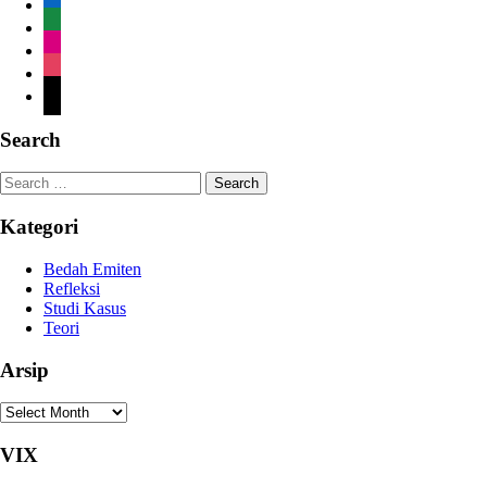
linkedin-
alt
area-
chart
book
instagram
tiktok
Search
Search
for:
Kategori
Bedah Emiten
Refleksi
Studi Kasus
Teori
Arsip
Arsip
VIX