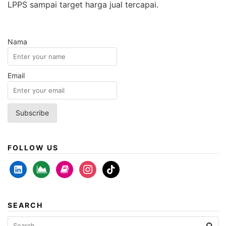
LPPS sampai target harga jual tercapai.
Nama
Email
FOLLOW US
linkedin-
area-
book
instagram
tiktok
alt
chart
SEARCH
Search