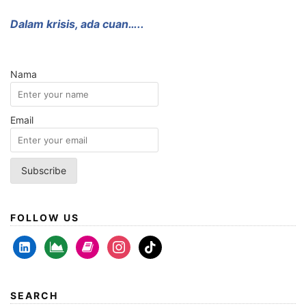
Dalam krisis, ada cuan…..
Nama
Email
FOLLOW US
linkedin-
area-
book
instagram
tiktok
alt
chart
SEARCH