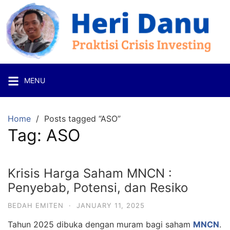
Skip
to
content
Heri
Danu
Praktisi
MENU
Crisis
Investing
Home
Posts tagged “ASO”
Tag:
ASO
Krisis Harga Saham MNCN :
Penyebab, Potensi, dan Resiko
BEDAH EMITEN
·
JANUARY 11, 2025
Tahun 2025 dibuka dengan muram bagi saham
MNCN
.